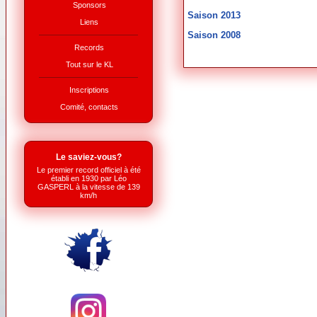
Sponsors
Saison 2013
Liens
Saison 2008
Records
Tout sur le KL
Inscriptions
Comité, contacts
Le saviez-vous?
Le premier record officiel à été
établi en 1930 par Léo
GASPERL à la vitesse de 139
km/h