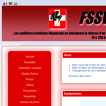
News
Accueil
Nouvelles
Mise à jour de la liste du cl
Mise en ligne de l'attestation
Calendrier, résultats
Changement du vice-préside
Equipe Suisse
Archives des news...
Photos
Vidéos
Documents
Equipements
Newsletter
Articles de press