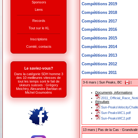
Sponsors
Compétitions 2019
Liens
Compétitions 2018
Compétitions 2017
Records
Tout sur le KL
Compétitions 2016
Compétitions 2015
Inscriptions
Compétitions 2014
Comité, contacts
Compétitions 2013
Compétitions 2012
Le saviez-vous?
Compétitions 2011
Dans la catégorie SDH homme 3
des 10 meilleures vitesses de
tout les temps sont le fait de
3-6 mars | Sun Peaks, BC
|
skieurs suisses : Grégory
Meichtry, Alexandre Barblan et
Documents, informations
Michel Goumoëns
2011_Official_Race_Not
Résultats
Sun-PeaksVelocityChalle
Sun-PeaksWC1.pdf
Sun-PeaksWC2.pdf
13 mars | Pas de la Cas - Grandvali