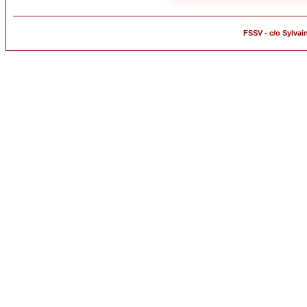
FSSV - c/o Sylvai