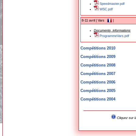
Speedmaster.pdf
WSC.pdf
8-11 avril | Vars
|
Documents, informations
ProgrammeVars.pdf
Compétitions 2010
Compétitions 2009
Compétitions 2008
Compétitions 2007
Compétitions 2006
Compétitions 2005
Compétitions 2004
Cliquez sur l