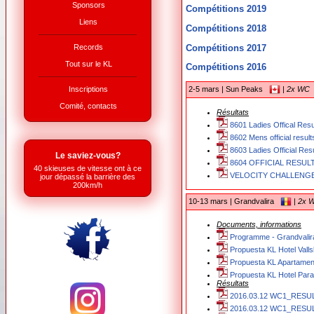
Sponsors
Compétitions 2019
Liens
Compétitions 2018
Compétitions 2017
Records
Tout sur le KL
Compétitions 2016
Inscriptions
2-5 mars | Sun Peaks
|
2x WC
Comité, contacts
Résultats
8601 Ladies Offical Resu
8602 Mens official result
8603 Ladies Official Resu
Le saviez-vous?
8604 OFFICIAL RESULT
40 skieuses de vitesse ont à ce
VELOCITY CHALLENGE 
jour dépassé la barrière des
200km/h
10-13 mars | Grandvalira
|
2x 
Documents, informations
Programme - Grandvalira
Propuesta KL Hotel Valls
Propuesta KL Apartament
Propuesta KL Hotel Para
Résultats
2016.03.12 WC1_RESUL
2016.03.12 WC1_RESU