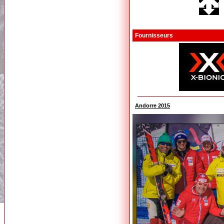
Fournisseurs
Andorre 2015