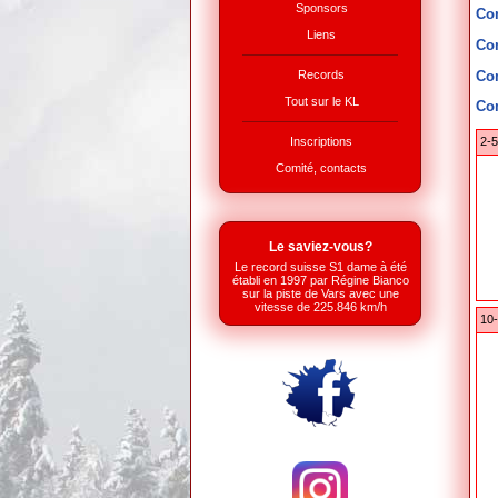
Sponsors
Co
Liens
Co
Co
Records
Tout sur le KL
Co
Inscriptions
2-
Comité, contacts
Le saviez-vous?
Le record suisse S1 dame à été
établi en 1997 par Régine Bianco
sur la piste de Vars avec une
vitesse de 225.846 km/h
10-