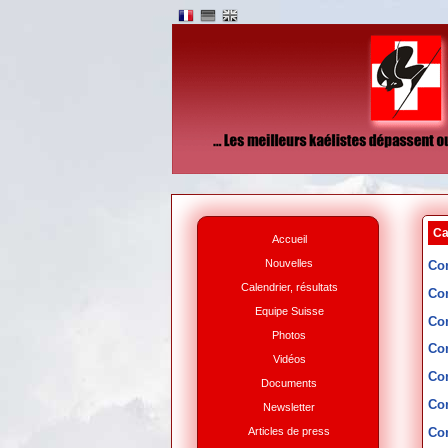
Ca
Accueil
Nouvelles
Co
Calendrier, résultats
Co
Equipe Suisse
Co
Photos
Co
Vidéos
Co
Documents
Co
Newsletter
Articles de press
Co