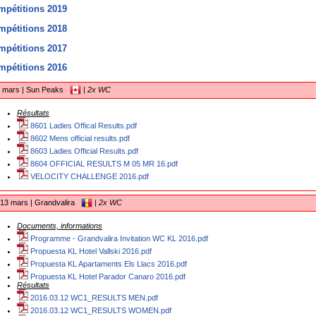
mpétitions 2019
mpétitions 2018
mpétitions 2017
mpétitions 2016
5 mars | Sun Peaks
|
2x WC
Résultats
8601 Ladies Offical Results.pdf
8602 Mens official results.pdf
8603 Ladies Official Results.pdf
8604 OFFICIAL RESULTS M 05 MR 16.pdf
VELOCITY CHALLENGE 2016.pdf
13 mars | Grandvalira
|
2x WC
Documents, informations
Programme - Grandvalira Invitation WC KL 2016.pdf
Propuesta KL Hotel Vallski 2016.pdf
Propuesta KL Apartaments Els Llacs 2016.pdf
Propuesta KL Hotel Parador Canaro 2016.pdf
Résultats
2016.03.12 WC1_RESULTS MEN.pdf
2016.03.12 WC1_RESULTS WOMEN.pdf