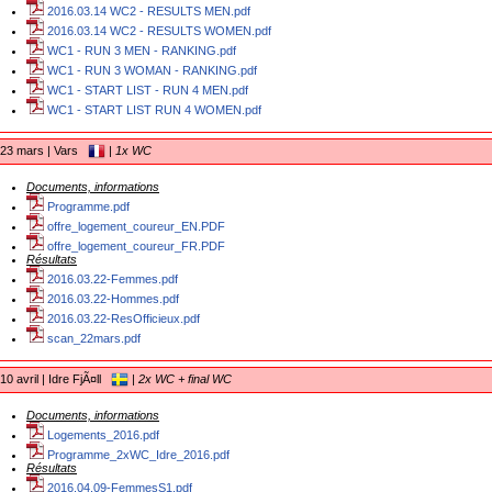
2016.03.14 WC2 - RESULTS MEN.pdf
2016.03.14 WC2 - RESULTS WOMEN.pdf
WC1 - RUN 3 MEN - RANKING.pdf
WC1 - RUN 3 WOMAN - RANKING.pdf
WC1 - START LIST - RUN 4 MEN.pdf
WC1 - START LIST RUN 4 WOMEN.pdf
23 mars | Vars
|
1x WC
Documents, informations
Programme.pdf
offre_logement_coureur_EN.PDF
offre_logement_coureur_FR.PDF
Résultats
2016.03.22-Femmes.pdf
2016.03.22-Hommes.pdf
2016.03.22-ResOfficieux.pdf
scan_22mars.pdf
10 avril | Idre FjÃ¤ll
|
2x WC + final WC
Documents, informations
Logements_2016.pdf
Programme_2xWC_Idre_2016.pdf
Résultats
2016.04.09-FemmesS1.pdf